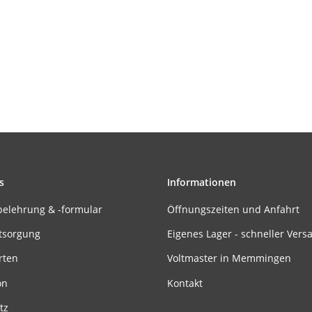
s
Informationen
belehrung & -formular
Öffnungszeiten und Anfahrt
tsorgung
Eigenes Lager - schneller Vers
rten
Voltmaster in Memmingen
on
Kontakt
tz