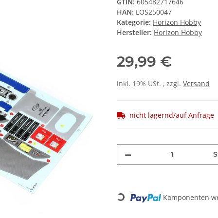
GTIN:
605482717646
HAN:
LOS250047
Kategorie:
Horizon Hobby
Hersteller:
Horizon Hobby
29,99 €
inkl. 19% USt. , zzgl.
Versand
nicht lagernd/auf Anfrage
S
Komponenten wer
Loading...