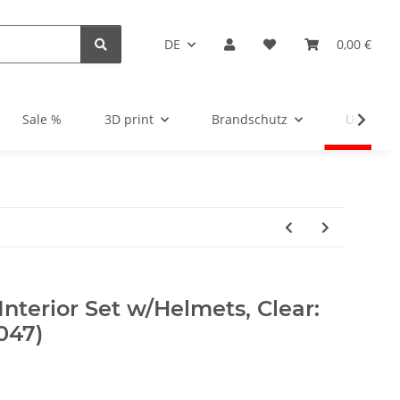
DE
0,00 €
Sale %
3D print
Brandschutz
Unsortie
Interior Set w/Helmets, Clear:
047)