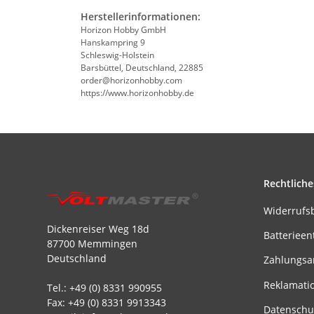
Herstellerinformationen:
Horizon Hobby GmbH
Hanskampring 9
Schleswig-Holstein
Barsbüttel, Deutschland, 22885
order@horizonhobby.com
https://www.horizonhobby.de
Rechtliche
Widerrufs
Dickenreiser Weg 18d
Batterieen
87700 Memmingen
Deutschland
Zahlungsa
Reklamati
Tel.: +49 (0) 8331 990955
Fax: +49 (0) 8331 9913343
Datenschu