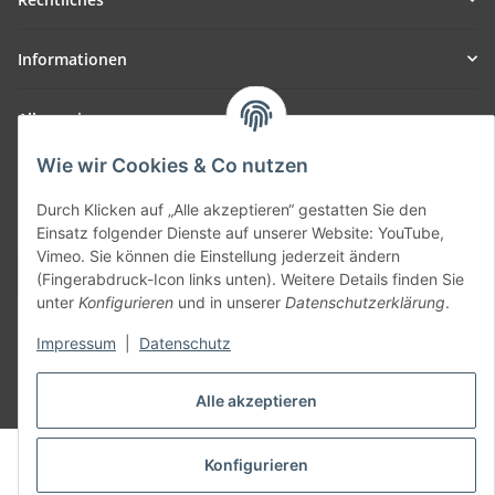
Informationen
Allgemein
Wie wir Cookies & Co nutzen
Teil unseres Netzwerks:
SmoliTec - Safety. Simplified. Worldwide. ( B2B Shop )
Durch Klicken auf „Alle akzeptieren“ gestatten Sie den
Einsatz folgender Dienste auf unserer Website: YouTube,
Vimeo. Sie können die Einstellung jederzeit ändern
Vertrag widerrufen
(Fingerabdruck-Icon links unten). Weitere Details finden Sie
unter
Konfigurieren
und in unserer
Datenschutzerklärung
.
Impressum
|
Datenschutz
* Alle Preise inkl. gesetzlicher USt., zzgl.
Versand
Alle akzeptieren
© voltmaster.de
Konfigurieren
Powered by
JTL-Shop