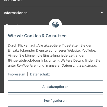
Informationen
Allgemein
Wie wir Cookies & Co nutzen
Teil unseres Netzwerks:
SmoliTec - Safety. Simplified. Worldwide. ( B2B Shop )
Durch Klicken auf „Alle akzeptieren“ gestatten Sie den
Einsatz folgender Dienste auf unserer Website: YouTube,
Vimeo. Sie können die Einstellung jederzeit ändern
Vertrag widerrufen
(Fingerabdruck-Icon links unten). Weitere Details finden Sie
unter
Konfigurieren
und in unserer
Datenschutzerklärung
.
Impressum
|
Datenschutz
* Alle Preise inkl. gesetzlicher USt., zzgl.
Versand
Alle akzeptieren
© voltmaster.de
Konfigurieren
Powered by
JTL-Shop