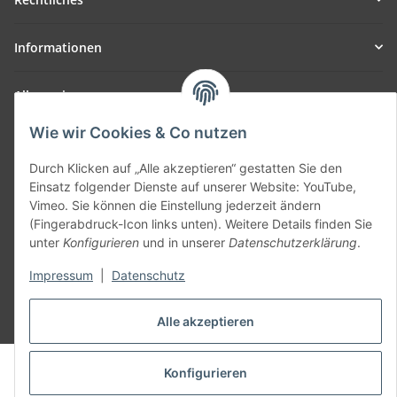
Informationen
Allgemein
Wie wir Cookies & Co nutzen
Teil unseres Netzwerks:
SmoliTec - Safety. Simplified. Worldwide. ( B2B Shop )
Durch Klicken auf „Alle akzeptieren“ gestatten Sie den
Einsatz folgender Dienste auf unserer Website: YouTube,
Vimeo. Sie können die Einstellung jederzeit ändern
Vertrag widerrufen
(Fingerabdruck-Icon links unten). Weitere Details finden Sie
unter
Konfigurieren
und in unserer
Datenschutzerklärung
.
Impressum
|
Datenschutz
* Alle Preise inkl. gesetzlicher USt., zzgl.
Versand
Alle akzeptieren
© voltmaster.de
Konfigurieren
Powered by
JTL-Shop