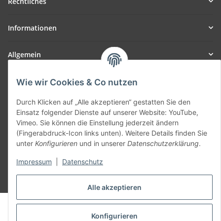
Rechtliches
Informationen
Allgemein
Teil unseres Netzwerks:
Wie wir Cookies & Co nutzen
SmoliTec - Safety. Simplified. Worldwide. ( B2B Shop )
Durch Klicken auf „Alle akzeptieren“ gestatten Sie den
Einsatz folgender Dienste auf unserer Website: YouTube,
Vertrag widerrufen
Vimeo. Sie können die Einstellung jederzeit ändern
(Fingerabdruck-Icon links unten). Weitere Details finden Sie
unter
Konfigurieren
und in unserer
Datenschutzerklärung
.
Impressum
|
Datenschutz
* Alle Preise inkl. gesetzlicher USt., zzgl.
Versand
Alle akzeptieren
© voltmaster.de
Powered by
JTL-Shop
Konfigurieren