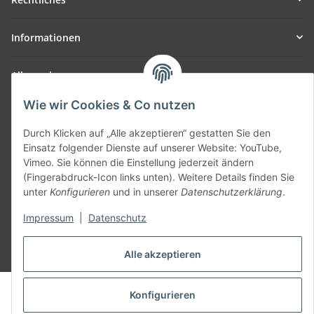
Informationen
Allgemein
Wie wir Cookies & Co nutzen
Teil unseres Netzwerks:
SmoliTec - Safety. Simplified. Worldwide. ( B2B Shop )
Durch Klicken auf „Alle akzeptieren“ gestatten Sie den
Einsatz folgender Dienste auf unserer Website: YouTube,
Vimeo. Sie können die Einstellung jederzeit ändern
Vertrag widerrufen
(Fingerabdruck-Icon links unten). Weitere Details finden Sie
unter
Konfigurieren
und in unserer
Datenschutzerklärung
.
Impressum
|
Datenschutz
* Alle Preise inkl. gesetzlicher USt., zzgl.
Versand
Alle akzeptieren
© voltmaster.de
Konfigurieren
Powered by
JTL-Shop