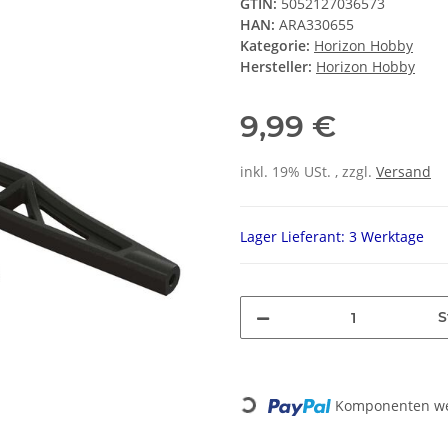
GTIN:
5052127036573
HAN:
ARA330655
Kategorie:
Horizon Hobby
Hersteller:
Horizon Hobby
9,99 €
inkl. 19% USt. , zzgl.
Versand
Lager Lieferant: 3 Werktage
S
Komponenten wer
Loading...