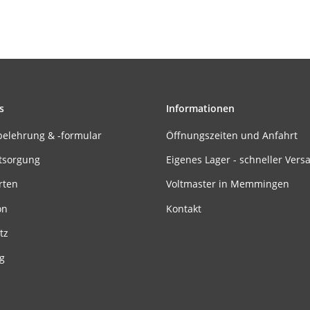
s
Informationen
belehrung & -formular
Öffnungszeiten und Anfahrt
tsorgung
Eigenes Lager - schneller Vers
rten
Voltmaster in Memmingen
on
Kontakt
tz
g