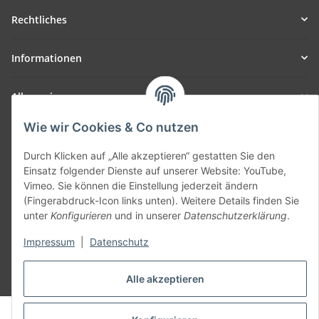
Rechtliches
Informationen
Allgemein
Wie wir Cookies & Co nutzen
Teil unseres Netzwerks:
SmoliTec - Safety. Simplified. Worldwide. ( B2B Shop )
Durch Klicken auf „Alle akzeptieren“ gestatten Sie den
Einsatz folgender Dienste auf unserer Website: YouTube,
Vimeo. Sie können die Einstellung jederzeit ändern
Vertrag widerrufen
(Fingerabdruck-Icon links unten). Weitere Details finden Sie
unter
Konfigurieren
und in unserer
Datenschutzerklärung
.
Impressum
|
Datenschutz
* Alle Preise inkl. gesetzlicher USt., zzgl.
Versand
Alle akzeptieren
© voltmaster.de