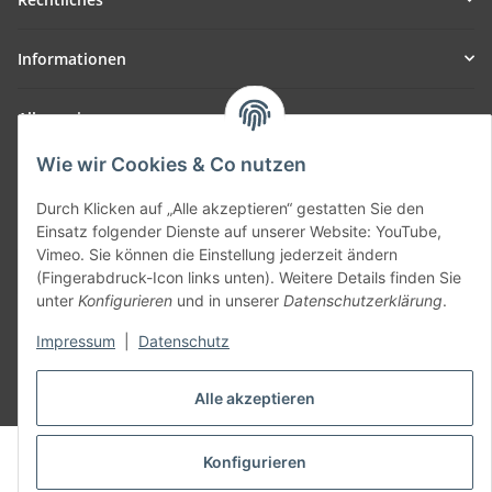
Informationen
Allgemein
Wie wir Cookies & Co nutzen
Teil unseres Netzwerks:
SmoliTec - Safety. Simplified. Worldwide. ( B2B Shop )
Durch Klicken auf „Alle akzeptieren“ gestatten Sie den
Einsatz folgender Dienste auf unserer Website: YouTube,
Vimeo. Sie können die Einstellung jederzeit ändern
Vertrag widerrufen
(Fingerabdruck-Icon links unten). Weitere Details finden Sie
unter
Konfigurieren
und in unserer
Datenschutzerklärung
.
Impressum
|
Datenschutz
* Alle Preise inkl. gesetzlicher USt., zzgl.
Versand
Alle akzeptieren
© voltmaster.de
Konfigurieren
Powered by
JTL-Shop