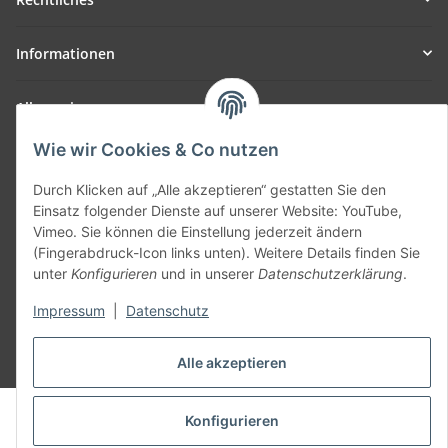
Informationen
Allgemein
Wie wir Cookies & Co nutzen
Teil unseres Netzwerks:
SmoliTec - Safety. Simplified. Worldwide. ( B2B Shop )
Durch Klicken auf „Alle akzeptieren“ gestatten Sie den
Einsatz folgender Dienste auf unserer Website: YouTube,
Vimeo. Sie können die Einstellung jederzeit ändern
Vertrag widerrufen
(Fingerabdruck-Icon links unten). Weitere Details finden Sie
unter
Konfigurieren
und in unserer
Datenschutzerklärung
.
Impressum
|
Datenschutz
* Alle Preise inkl. gesetzlicher USt., zzgl.
Versand
Alle akzeptieren
© voltmaster.de
Konfigurieren
Powered by
JTL-Shop