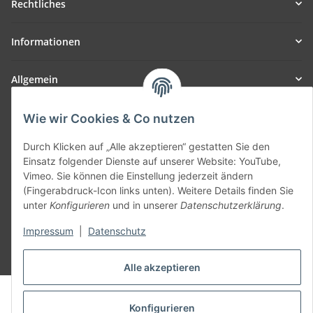
Rechtliches
Informationen
Allgemein
Teil unseres Netzwerks:
Wie wir Cookies & Co nutzen
SmoliTec - Safety. Simplified. Worldwide. ( B2B Shop )
Durch Klicken auf „Alle akzeptieren“ gestatten Sie den
Einsatz folgender Dienste auf unserer Website: YouTube,
Vertrag widerrufen
Vimeo. Sie können die Einstellung jederzeit ändern
(Fingerabdruck-Icon links unten). Weitere Details finden Sie
unter
Konfigurieren
und in unserer
Datenschutzerklärung
.
Impressum
|
Datenschutz
* Alle Preise inkl. gesetzlicher USt., zzgl.
Versand
Alle akzeptieren
© voltmaster.de
Powered by
JTL-Shop
Konfigurieren