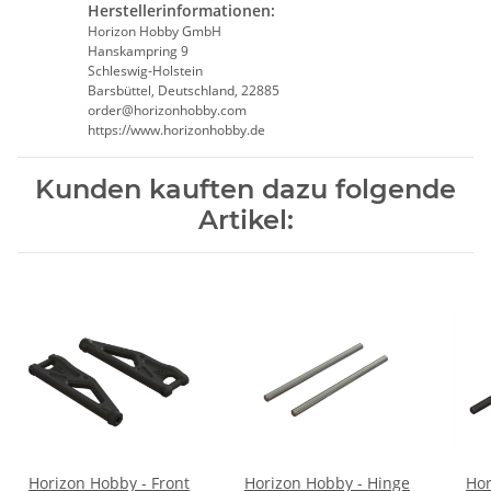
Herstellerinformationen:
Horizon Hobby GmbH
Hanskampring 9
Schleswig-Holstein
Barsbüttel, Deutschland, 22885
order@horizonhobby.com
https://www.horizonhobby.de
Kunden kauften dazu folgende
Artikel:
Horizon Hobby - Front
Horizon Hobby - Hinge
Hor