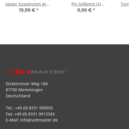
Upper Suspension Arms
Pin 5x96mm (2)
Tur
(1 Pair) (ARA330561)
(ARA330581)
(Bl
19,99 €
*
9,99 €
*
Dickenreiser Weg 18d
87700 Memmingen
Deutschland
Tel.: +49 (0) 8331 990955
Fax: +49 (0) 8331 9913343
E-Mail: info@voltmaster.de