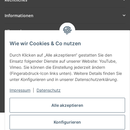
Informationen
Allgemein
Wie wir Cookies & Co nutzen
Teil unseres Netzwerks:
SmoliTec - Safety. Simplified. Worldwide. ( B2B Shop )
Durch Klicken auf „Alle akzeptieren“ gestatten Sie den
Einsatz folgender Dienste auf unserer Website: YouTube,
Vimeo. Sie können die Einstellung jederzeit ändern
Vertrag widerrufen
(Fingerabdruck-Icon links unten). Weitere Details finden Sie
unter
Konfigurieren
und in unserer
Datenschutzerklärung
.
Impressum
|
Datenschutz
* Alle Preise inkl. gesetzlicher USt., zzgl.
Versand
Alle akzeptieren
© voltmaster.de
Konfigurieren
Powered by
JTL-Shop