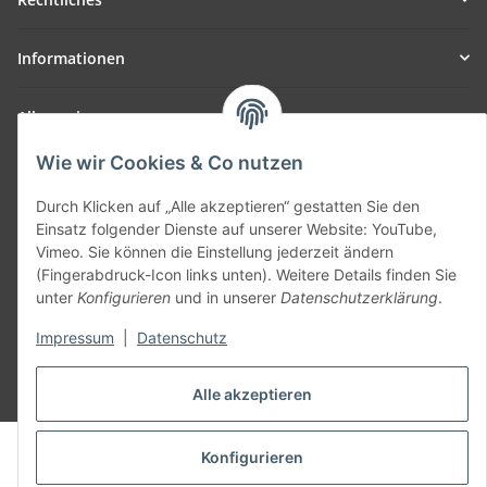
Informationen
Allgemein
Wie wir Cookies & Co nutzen
Teil unseres Netzwerks:
SmoliTec - Safety. Simplified. Worldwide. ( B2B Shop )
Durch Klicken auf „Alle akzeptieren“ gestatten Sie den
Einsatz folgender Dienste auf unserer Website: YouTube,
Vimeo. Sie können die Einstellung jederzeit ändern
Vertrag widerrufen
(Fingerabdruck-Icon links unten). Weitere Details finden Sie
unter
Konfigurieren
und in unserer
Datenschutzerklärung
.
Impressum
|
Datenschutz
* Alle Preise inkl. gesetzlicher USt., zzgl.
Versand
Alle akzeptieren
© voltmaster.de
Konfigurieren
Powered by
JTL-Shop