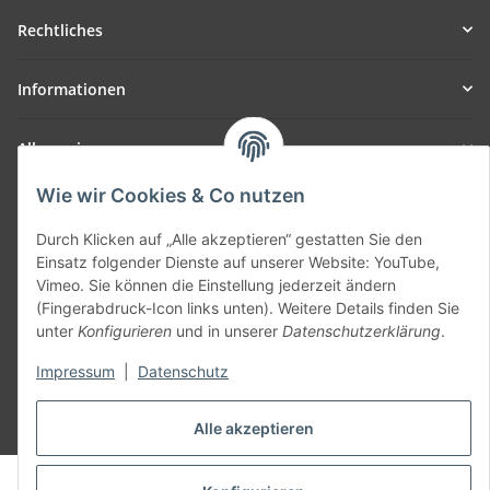
Rechtliches
Informationen
Allgemein
Wie wir Cookies & Co nutzen
Teil unseres Netzwerks:
SmoliTec - Safety. Simplified. Worldwide. ( B2B Shop )
Durch Klicken auf „Alle akzeptieren“ gestatten Sie den
Einsatz folgender Dienste auf unserer Website: YouTube,
Vimeo. Sie können die Einstellung jederzeit ändern
Vertrag widerrufen
(Fingerabdruck-Icon links unten). Weitere Details finden Sie
unter
Konfigurieren
und in unserer
Datenschutzerklärung
.
Impressum
|
Datenschutz
* Alle Preise inkl. gesetzlicher USt., zzgl.
Versand
Alle akzeptieren
© voltmaster.de