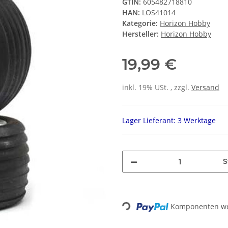
GTIN:
605482718810
HAN:
LOS41014
Kategorie:
Horizon Hobby
Hersteller:
Horizon Hobby
19,99 €
inkl. 19% USt. , zzgl.
Versand
Lager Lieferant: 3 Werktage
S
Komponenten wer
Loading...