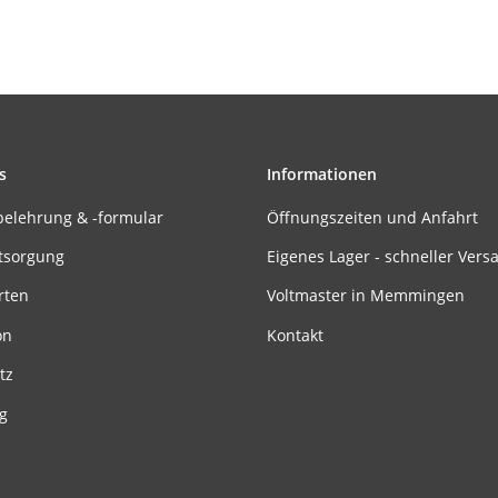
s
Informationen
belehrung & -formular
Öffnungszeiten und Anfahrt
tsorgung
Eigenes Lager - schneller Vers
rten
Voltmaster in Memmingen
on
Kontakt
tz
g