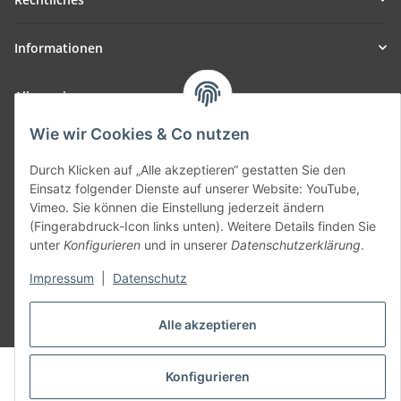
Informationen
Allgemein
Wie wir Cookies & Co nutzen
Teil unseres Netzwerks:
SmoliTec - Safety. Simplified. Worldwide. ( B2B Shop )
Durch Klicken auf „Alle akzeptieren“ gestatten Sie den
Einsatz folgender Dienste auf unserer Website: YouTube,
Vimeo. Sie können die Einstellung jederzeit ändern
Vertrag widerrufen
(Fingerabdruck-Icon links unten). Weitere Details finden Sie
unter
Konfigurieren
und in unserer
Datenschutzerklärung
.
Impressum
|
Datenschutz
* Alle Preise inkl. gesetzlicher USt., zzgl.
Versand
Alle akzeptieren
© voltmaster.de
Konfigurieren
Powered by
JTL-Shop