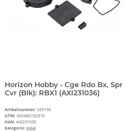
Horizon Hobby - Cge Rdo Bx, Spr
Cvr (Blk): RBX1 (AXI231036)
Artikelnummer:
329195
GTIN:
605482726310
HAN:
AXI231036
Kategorie:
Axial