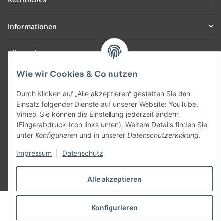
Informationen
Allgemein
Wie wir Cookies & Co nutzen
Teil unseres Netzwerks:
SmoliTec - Safety. Simplified. Worldwide. ( B2B Shop )
Durch Klicken auf „Alle akzeptieren“ gestatten Sie den
Einsatz folgender Dienste auf unserer Website: YouTube,
Vimeo. Sie können die Einstellung jederzeit ändern
Vertrag widerrufen
(Fingerabdruck-Icon links unten). Weitere Details finden Sie
unter
Konfigurieren
und in unserer
Datenschutzerklärung
.
Impressum
|
Datenschutz
* Alle Preise inkl. gesetzlicher USt., zzgl.
Versand
Alle akzeptieren
© voltmaster.de
Konfigurieren
Powered by
JTL-Shop