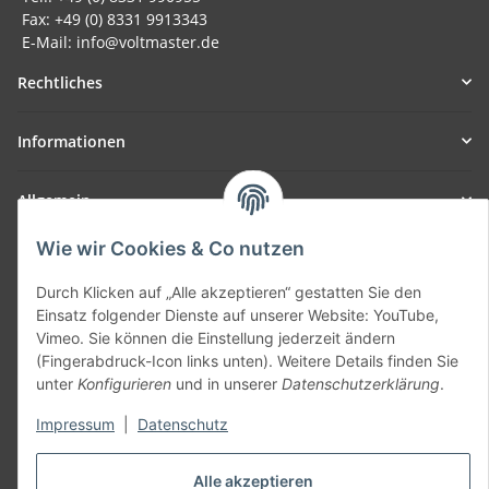
Fax: +49 (0) 8331 9913343
E-Mail: info@voltmaster.de
Rechtliches
Informationen
Allgemein
Wie wir Cookies & Co nutzen
Teil unseres Netzwerks:
SmoliTec - Safety. Simplified. Worldwide. ( B2B Shop )
Durch Klicken auf „Alle akzeptieren“ gestatten Sie den
Einsatz folgender Dienste auf unserer Website: YouTube,
Vimeo. Sie können die Einstellung jederzeit ändern
Vertrag widerrufen
(Fingerabdruck-Icon links unten). Weitere Details finden Sie
unter
Konfigurieren
und in unserer
Datenschutzerklärung
.
Impressum
|
Datenschutz
* Alle Preise inkl. gesetzlicher USt., zzgl.
Versand
Alle akzeptieren