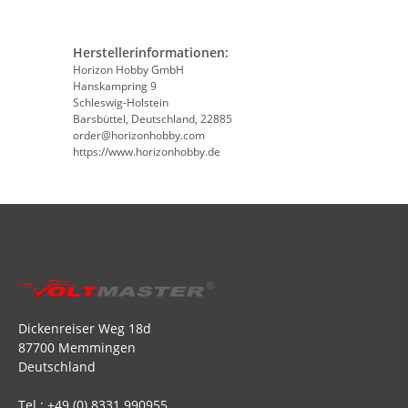
Herstellerinformationen:
Horizon Hobby GmbH
Hanskampring 9
Schleswig-Holstein
Barsbüttel, Deutschland, 22885
order@horizonhobby.com
https://www.horizonhobby.de
Dickenreiser Weg 18d
87700 Memmingen
Deutschland
Tel.: +49 (0) 8331 990955