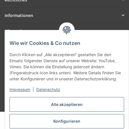
Informationen
Allgemein
Wie wir Cookies & Co nutzen
Teil unseres Netzwerks:
SmoliTec - Safety. Simplified. Worldwide. ( B2B Shop )
Durch Klicken auf „Alle akzeptieren“ gestatten Sie den
Einsatz folgender Dienste auf unserer Website: YouTube,
Vimeo. Sie können die Einstellung jederzeit ändern
Vertrag widerrufen
(Fingerabdruck-Icon links unten). Weitere Details finden Sie
unter
Konfigurieren
und in unserer
Datenschutzerklärung
.
Impressum
|
Datenschutz
* Alle Preise inkl. gesetzlicher USt., zzgl.
Versand
Alle akzeptieren
© voltmaster.de
Konfigurieren
Powered by
JTL-Shop