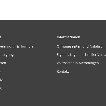
s
Informationen
belehrung & -formular
Öffnungszeiten und Anfahrt
tsorgung
Eigenes Lager - schneller Vers
rten
Voltmaster in Memmingen
on
Kontakt
tz
g