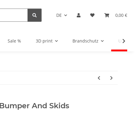
DE
0,00 €
Sale %
3D print
Brandschutz
Unsortie
 Bumper And Skids