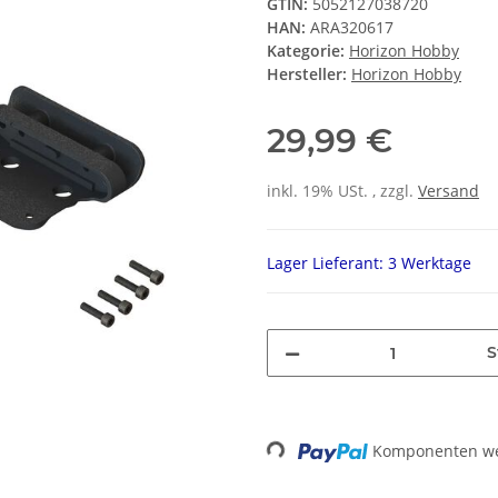
GTIN:
5052127038720
HAN:
ARA320617
Kategorie:
Horizon Hobby
Hersteller:
Horizon Hobby
29,99 €
inkl. 19% USt. , zzgl.
Versand
Lager Lieferant: 3 Werktage
S
Loading...
Komponenten wer