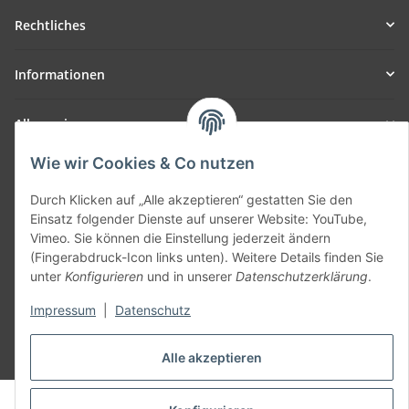
Rechtliches
Informationen
Allgemein
Wie wir Cookies & Co nutzen
Teil unseres Netzwerks:
SmoliTec - Safety. Simplified. Worldwide. ( B2B Shop )
Durch Klicken auf „Alle akzeptieren“ gestatten Sie den
Einsatz folgender Dienste auf unserer Website: YouTube,
Vimeo. Sie können die Einstellung jederzeit ändern
Vertrag widerrufen
(Fingerabdruck-Icon links unten). Weitere Details finden Sie
unter
Konfigurieren
und in unserer
Datenschutzerklärung
.
Impressum
|
Datenschutz
* Alle Preise inkl. gesetzlicher USt., zzgl.
Versand
Alle akzeptieren
© voltmaster.de