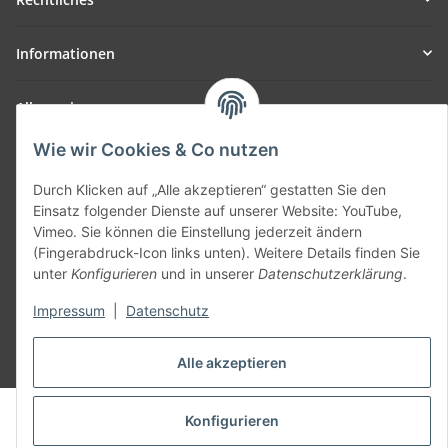
Informationen
Allgemein
Wie wir Cookies & Co nutzen
Teil unseres Netzwerks:
SmoliTec - Safety. Simplified. Worldwide. ( B2B Shop )
Durch Klicken auf „Alle akzeptieren“ gestatten Sie den
Einsatz folgender Dienste auf unserer Website: YouTube,
Vimeo. Sie können die Einstellung jederzeit ändern
Vertrag widerrufen
(Fingerabdruck-Icon links unten). Weitere Details finden Sie
unter
Konfigurieren
und in unserer
Datenschutzerklärung
.
Impressum
|
Datenschutz
* Alle Preise inkl. gesetzlicher USt., zzgl.
Versand
Alle akzeptieren
© voltmaster.de
Konfigurieren
Powered by
JTL-Shop