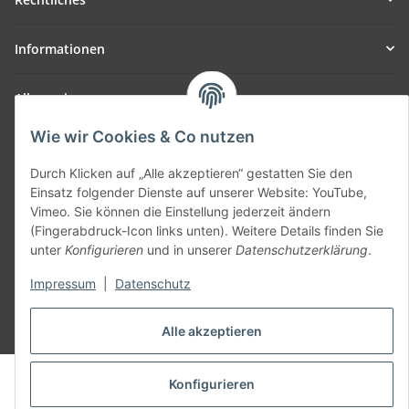
Informationen
Allgemein
Wie wir Cookies & Co nutzen
Teil unseres Netzwerks:
SmoliTec - Safety. Simplified. Worldwide. ( B2B Shop )
Durch Klicken auf „Alle akzeptieren“ gestatten Sie den
Einsatz folgender Dienste auf unserer Website: YouTube,
Vimeo. Sie können die Einstellung jederzeit ändern
Vertrag widerrufen
(Fingerabdruck-Icon links unten). Weitere Details finden Sie
unter
Konfigurieren
und in unserer
Datenschutzerklärung
.
Impressum
|
Datenschutz
* Alle Preise inkl. gesetzlicher USt., zzgl.
Versand
Alle akzeptieren
© voltmaster.de
Konfigurieren
Powered by
JTL-Shop