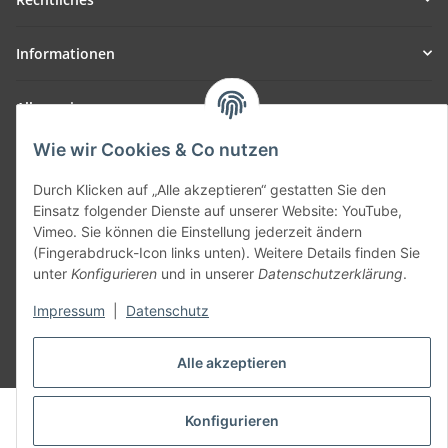
Informationen
Allgemein
Wie wir Cookies & Co nutzen
Teil unseres Netzwerks:
SmoliTec - Safety. Simplified. Worldwide. ( B2B Shop )
Durch Klicken auf „Alle akzeptieren“ gestatten Sie den
Einsatz folgender Dienste auf unserer Website: YouTube,
Vimeo. Sie können die Einstellung jederzeit ändern
Vertrag widerrufen
(Fingerabdruck-Icon links unten). Weitere Details finden Sie
unter
Konfigurieren
und in unserer
Datenschutzerklärung
.
Impressum
|
Datenschutz
* Alle Preise inkl. gesetzlicher USt., zzgl.
Versand
Alle akzeptieren
© voltmaster.de
Konfigurieren
Powered by
JTL-Shop