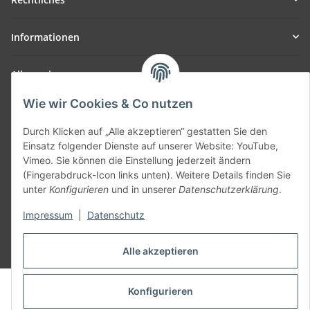
Informationen
Allgemein
Wie wir Cookies & Co nutzen
Teil unseres Netzwerks:
SmoliTec - Safety. Simplified. Worldwide. ( B2B Shop )
Durch Klicken auf „Alle akzeptieren“ gestatten Sie den
Einsatz folgender Dienste auf unserer Website: YouTube,
Vimeo. Sie können die Einstellung jederzeit ändern
Vertrag widerrufen
(Fingerabdruck-Icon links unten). Weitere Details finden Sie
unter
Konfigurieren
und in unserer
Datenschutzerklärung
.
Impressum
|
Datenschutz
* Alle Preise inkl. gesetzlicher USt., zzgl.
Versand
Alle akzeptieren
© voltmaster.de
Konfigurieren
Powered by
JTL-Shop