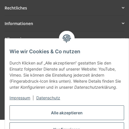
Rechtliches
Informationen
Allgemein
Wie wir Cookies & Co nutzen
Teil unseres Netzwerks:
SmoliTec - Safety. Simplified. Worldwide. ( B2B Shop )
Durch Klicken auf „Alle akzeptieren“ gestatten Sie den
Einsatz folgender Dienste auf unserer Website: YouTube,
Vimeo. Sie können die Einstellung jederzeit ändern
Vertrag widerrufen
(Fingerabdruck-Icon links unten). Weitere Details finden Sie
unter
Konfigurieren
und in unserer
Datenschutzerklärung
.
Impressum
|
Datenschutz
* Alle Preise inkl. gesetzlicher USt., zzgl.
Versand
Alle akzeptieren
© voltmaster.de