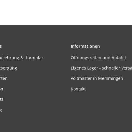
s
Informationen
belehrung & -formular
Öffnungszeiten und Anfahrt
tsorgung
Eigenes Lager - schneller Vers
rten
Voltmaster in Memmingen
on
Kontakt
tz
g