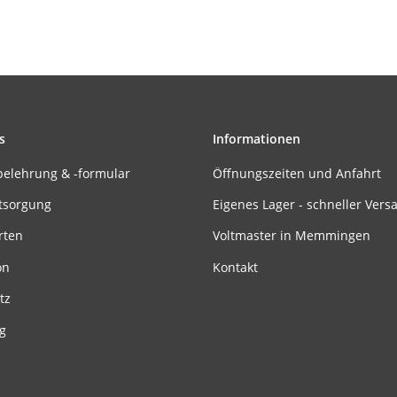
s
Informationen
belehrung & -formular
Öffnungszeiten und Anfahrt
tsorgung
Eigenes Lager - schneller Vers
rten
Voltmaster in Memmingen
on
Kontakt
tz
g