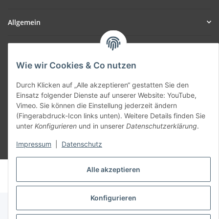
Allgemein
Teil unseres Netzwerks:
SmoliTec - Safety. Simplified. Worldwide. ( B2B Shop )
Wie wir Cookies & Co nutzen
Durch Klicken auf „Alle akzeptieren“ gestatten Sie den
Vertrag widerrufen
Einsatz folgender Dienste auf unserer Website: YouTube,
Vimeo. Sie können die Einstellung jederzeit ändern
(Fingerabdruck-Icon links unten). Weitere Details finden Sie
unter
Konfigurieren
und in unserer
Datenschutzerklärung
.
Impressum
|
Datenschutz
* Alle Preise inkl. gesetzlicher USt., zzgl.
Versand
Alle akzeptieren
© voltmaster.de
Powered by
JTL-Shop
Konfigurieren