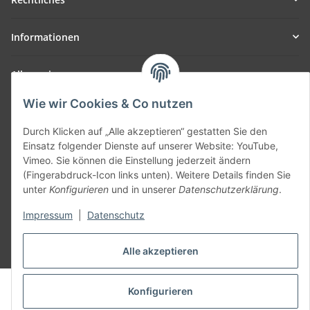
Informationen
Allgemein
Wie wir Cookies & Co nutzen
Teil unseres Netzwerks:
SmoliTec - Safety. Simplified. Worldwide. ( B2B Shop )
Durch Klicken auf „Alle akzeptieren“ gestatten Sie den
Einsatz folgender Dienste auf unserer Website: YouTube,
Vimeo. Sie können die Einstellung jederzeit ändern
Vertrag widerrufen
(Fingerabdruck-Icon links unten). Weitere Details finden Sie
unter
Konfigurieren
und in unserer
Datenschutzerklärung
.
Impressum
|
Datenschutz
* Alle Preise inkl. gesetzlicher USt., zzgl.
Versand
Alle akzeptieren
© voltmaster.de
Konfigurieren
Powered by
JTL-Shop