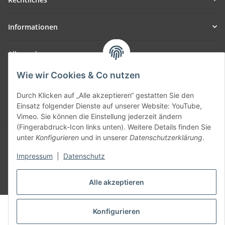
Informationen
Allgemein
Wie wir Cookies & Co nutzen
Teil unseres Netzwerks:
SmoliTec - Safety. Simplified. Worldwide. ( B2B Shop )
Durch Klicken auf „Alle akzeptieren“ gestatten Sie den
Einsatz folgender Dienste auf unserer Website: YouTube,
Vimeo. Sie können die Einstellung jederzeit ändern
Vertrag widerrufen
(Fingerabdruck-Icon links unten). Weitere Details finden Sie
unter
Konfigurieren
und in unserer
Datenschutzerklärung
.
Impressum
|
Datenschutz
* Alle Preise inkl. gesetzlicher USt., zzgl.
Versand
Alle akzeptieren
© voltmaster.de
Konfigurieren
Powered by
JTL-Shop