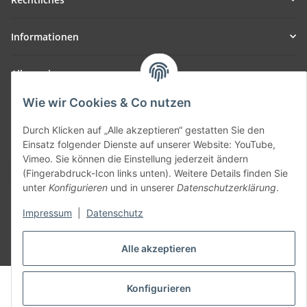
Informationen
Allgemein
Wie wir Cookies & Co nutzen
Teil unseres Netzwerks:
SmoliTec - Safety. Simplified. Worldwide. ( B2B Shop )
Durch Klicken auf „Alle akzeptieren“ gestatten Sie den
Einsatz folgender Dienste auf unserer Website: YouTube,
Vimeo. Sie können die Einstellung jederzeit ändern
Vertrag widerrufen
(Fingerabdruck-Icon links unten). Weitere Details finden Sie
unter
Konfigurieren
und in unserer
Datenschutzerklärung
.
Impressum
|
Datenschutz
* Alle Preise inkl. gesetzlicher USt., zzgl.
Versand
Alle akzeptieren
© voltmaster.de
Konfigurieren
Powered by
JTL-Shop