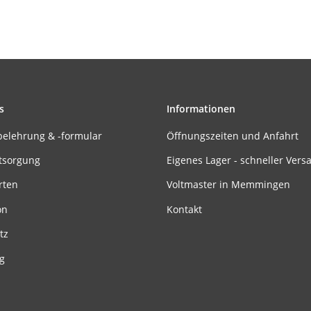
s
Informationen
belehrung & -formular
Öffnungszeiten und Anfahrt
tsorgung
Eigenes Lager - schneller Vers
rten
Voltmaster in Memmingen
on
Kontakt
tz
g