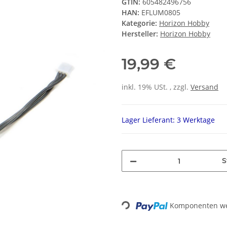
GTIN:
605482496756
HAN:
EFLUM0805
Kategorie:
Horizon Hobby
Hersteller:
Horizon Hobby
19,99 €
inkl. 19% USt. , zzgl.
Versand
Lager Lieferant: 3 Werktage
S
Loading...
Komponenten wer