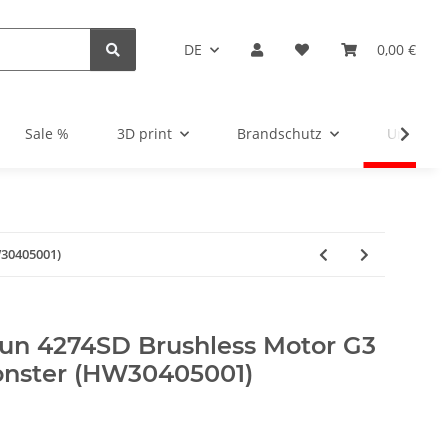
DE
0,00 €
Sale %
3D print
Brandschutz
Unsortie
W30405001)
un 4274SD Brushless Motor G3
onster (HW30405001)