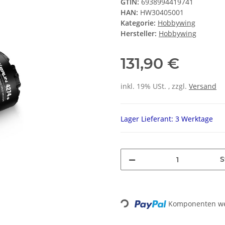
GTIN:
6938994419741
HAN:
HW30405001
Kategorie:
Hobbywing
Hersteller:
Hobbywing
131,90 €
inkl. 19% USt. , zzgl.
Versand
Lager Lieferant: 3 Werktage
S
Komponenten wer
Loading...