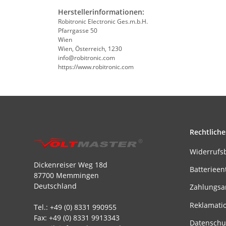
Herstellerinformationen:
Robitronic Electronic Ges.m.b.H.
Pfarrgasse 50
Wien
Wien, Österreich, 1230
info@robitronic.com
https://www.robitronic.com
Rechtliche
Widerrufs
Dickenreiser Weg 18d
Batterieen
87700 Memmingen
Deutschland
Zahlungsa
Reklamati
Tel.: +49 (0) 8331 990955
Fax: +49 (0) 8331 9913343
Datenschu