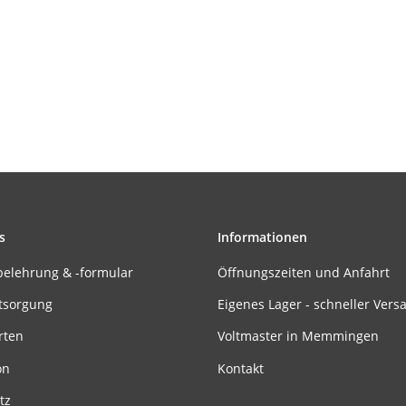
s
Informationen
belehrung & -formular
Öffnungszeiten und Anfahrt
tsorgung
Eigenes Lager - schneller Vers
rten
Voltmaster in Memmingen
on
Kontakt
tz