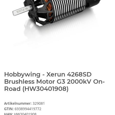
Hobbywing - Xerun 4268SD
Brushless Motor G3 2000kV On-
Road (HW30401908)
Artikelnummer:
329081
GTIN:
6938994419772
HAN:
HW30401908