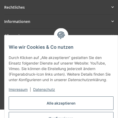
Rechtliches
Informationen
Allgemein
Wie wir Cookies & Co nutzen
Teil unseres Netzwerks:
SmoliTec - Safety. Simplified. Worldwide. ( B2B Shop )
Durch Klicken auf „Alle akzeptieren“ gestatten Sie den
Einsatz folgender Dienste auf unserer Website: YouTube,
Vimeo. Sie können die Einstellung jederzeit ändern
Vertrag widerrufen
(Fingerabdruck-Icon links unten). Weitere Details finden Sie
unter
Konfigurieren
und in unserer
Datenschutzerklärung
.
Impressum
|
Datenschutz
* Alle Preise inkl. gesetzlicher USt., zzgl.
Versand
Alle akzeptieren
© voltmaster.de