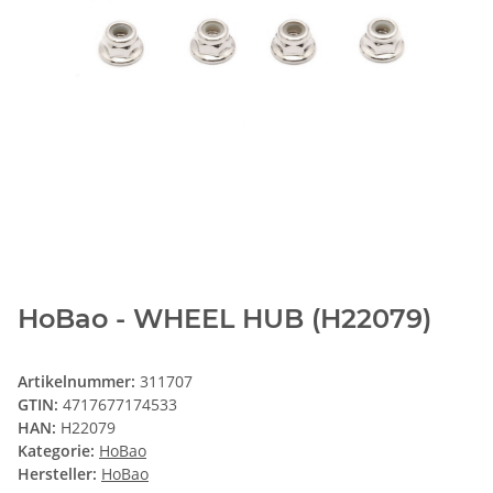
HoBao - WHEEL HUB (H22079)
Artikelnummer:
311707
GTIN:
4717677174533
HAN:
H22079
Kategorie:
HoBao
Hersteller:
HoBao