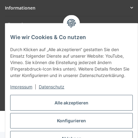
Informationen
Allgemein
Wie wir Cookies & Co nutzen
Teil unseres Netzwerks:
SmoliTec - Safety. Simplified. Worldwide. ( B2B Shop )
Durch Klicken auf „Alle akzeptieren“ gestatten Sie den
Einsatz folgender Dienste auf unserer Website: YouTube,
Vimeo. Sie können die Einstellung jederzeit ändern
Vertrag widerrufen
(Fingerabdruck-Icon links unten). Weitere Details finden Sie
unter
Konfigurieren
und in unserer
Datenschutzerklärung
.
Impressum
|
Datenschutz
Alle akzeptieren
* Alle Preise inkl. gesetzlicher USt., zzgl.
Versand
© voltmaster.de
Konfigurieren
Powered by
JTL-Shop