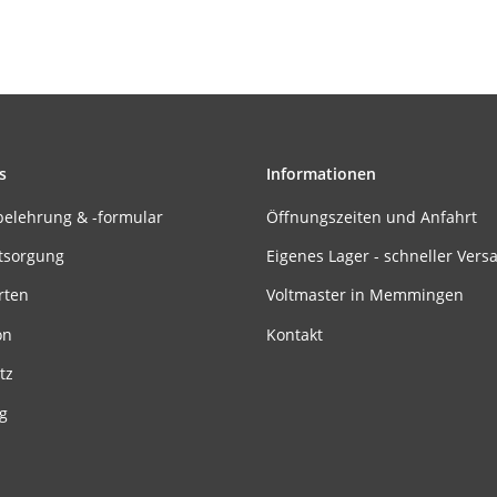
s
Informationen
belehrung & -formular
Öffnungszeiten und Anfahrt
tsorgung
Eigenes Lager - schneller Vers
rten
Voltmaster in Memmingen
on
Kontakt
tz
g