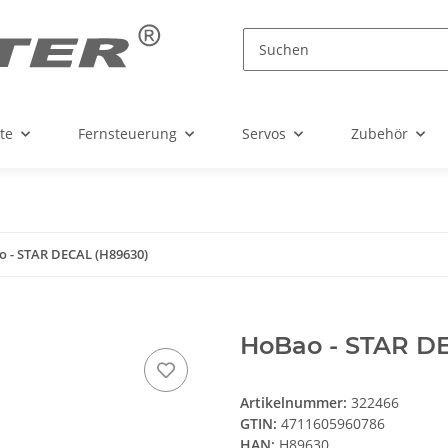
te
Fernsteuerung
Servos
Zubehör
 - STAR DECAL (H89630)
HoBao - STAR D
Artikelnummer:
322466
GTIN:
4711605960786
HAN:
H89630