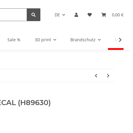
DE
0,00 €
Sale %
3D print
Brandschutz
Unsortie
ECAL (H89630)