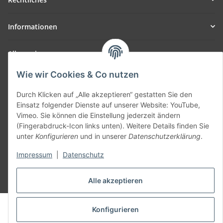
Informationen
Allgemein
Wie wir Cookies & Co nutzen
Teil unseres Netzwerks:
SmoliTec - Safety. Simplified. Worldwide. ( B2B Shop )
Durch Klicken auf „Alle akzeptieren“ gestatten Sie den
Einsatz folgender Dienste auf unserer Website: YouTube,
Vimeo. Sie können die Einstellung jederzeit ändern
Vertrag widerrufen
(Fingerabdruck-Icon links unten). Weitere Details finden Sie
unter
Konfigurieren
und in unserer
Datenschutzerklärung
.
Impressum
|
Datenschutz
* Alle Preise inkl. gesetzlicher USt., zzgl.
Versand
Alle akzeptieren
© voltmaster.de
Konfigurieren
Powered by
JTL-Shop