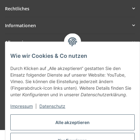
Rechtliches
Informationen
Allgemein
Wie wir Cookies & Co nutzen
Teil unseres Netzwerks:
SmoliTec - Safety. Simplified. Worldwide. ( B2B Shop )
Durch Klicken auf „Alle akzeptieren“ gestatten Sie den
Einsatz folgender Dienste auf unserer Website: YouTube,
Vimeo. Sie können die Einstellung jederzeit ändern
Vertrag widerrufen
(Fingerabdruck-Icon links unten). Weitere Details finden Sie
unter
Konfigurieren
und in unserer
Datenschutzerklärung
.
Impressum
|
Datenschutz
* Alle Preise inkl. gesetzlicher USt., zzgl.
Versand
Alle akzeptieren
© voltmaster.de