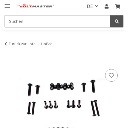
DE
Zurück zur Liste
HoBao