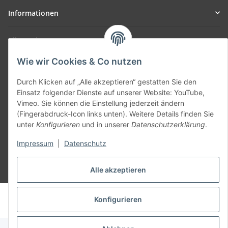
Informationen
Allgemein
Wie wir Cookies & Co nutzen
Teil unseres Netzwerks:
SmoliTec - Safety. Simplified. Worldwide. ( B2B Shop )
Durch Klicken auf „Alle akzeptieren“ gestatten Sie den
Einsatz folgender Dienste auf unserer Website: YouTube,
Vimeo. Sie können die Einstellung jederzeit ändern
Vertrag widerrufen
(Fingerabdruck-Icon links unten). Weitere Details finden Sie
unter
Konfigurieren
und in unserer
Datenschutzerklärung
.
Impressum
|
Datenschutz
Alle akzeptieren
* Alle Preise inkl. gesetzlicher USt., zzgl.
Versand
© voltmaster.de
Konfigurieren
Powered by
JTL-Shop