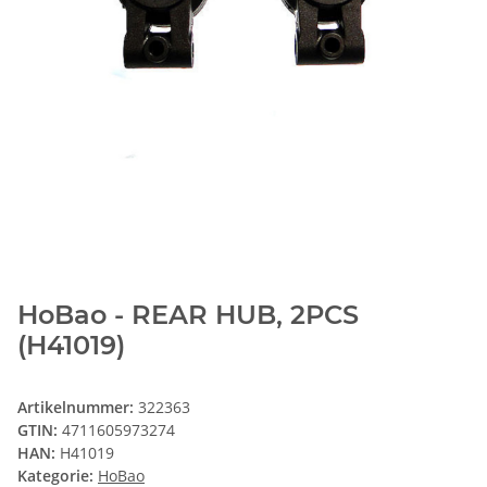
HoBao - REAR HUB, 2PCS
(H41019)
Artikelnummer:
322363
GTIN:
4711605973274
HAN:
H41019
Kategorie:
HoBao