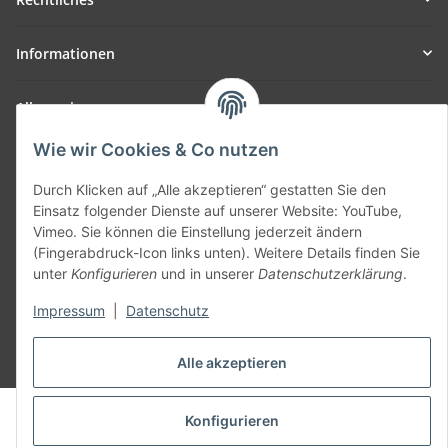
Informationen
Allgemein
Wie wir Cookies & Co nutzen
Teil unseres Netzwerks:
SmoliTec - Safety. Simplified. Worldwide. ( B2B Shop )
Durch Klicken auf „Alle akzeptieren“ gestatten Sie den
Einsatz folgender Dienste auf unserer Website: YouTube,
Vimeo. Sie können die Einstellung jederzeit ändern
Vertrag widerrufen
(Fingerabdruck-Icon links unten). Weitere Details finden Sie
unter
Konfigurieren
und in unserer
Datenschutzerklärung
.
Impressum
|
Datenschutz
* Alle Preise inkl. gesetzlicher USt., zzgl.
Versand
Alle akzeptieren
© voltmaster.de
Konfigurieren
Powered by
JTL-Shop