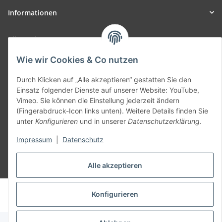
Informationen
Allgemein
Wie wir Cookies & Co nutzen
Teil unseres Netzwerks:
SmoliTec - Safety. Simplified. Worldwide. ( B2B Shop )
Durch Klicken auf „Alle akzeptieren“ gestatten Sie den
Einsatz folgender Dienste auf unserer Website: YouTube,
Vimeo. Sie können die Einstellung jederzeit ändern
Vertrag widerrufen
(Fingerabdruck-Icon links unten). Weitere Details finden Sie
unter
Konfigurieren
und in unserer
Datenschutzerklärung
.
Impressum
|
Datenschutz
Alle akzeptieren
* Alle Preise inkl. gesetzlicher USt., zzgl.
Versand
© voltmaster.de
Konfigurieren
Powered by
JTL-Shop