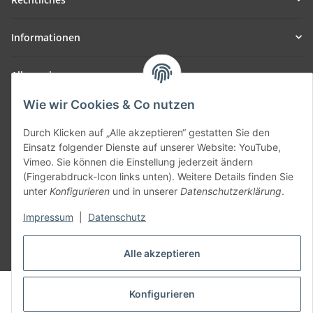
Informationen
Allgemein
Wie wir Cookies & Co nutzen
Teil unseres Netzwerks:
SmoliTec - Safety. Simplified. Worldwide. ( B2B Shop )
Durch Klicken auf „Alle akzeptieren“ gestatten Sie den
Einsatz folgender Dienste auf unserer Website: YouTube,
Vimeo. Sie können die Einstellung jederzeit ändern
Vertrag widerrufen
(Fingerabdruck-Icon links unten). Weitere Details finden Sie
unter
Konfigurieren
und in unserer
Datenschutzerklärung
.
Impressum
|
Datenschutz
* Alle Preise inkl. gesetzlicher USt., zzgl.
Versand
Alle akzeptieren
© voltmaster.de
Konfigurieren
Powered by
JTL-Shop