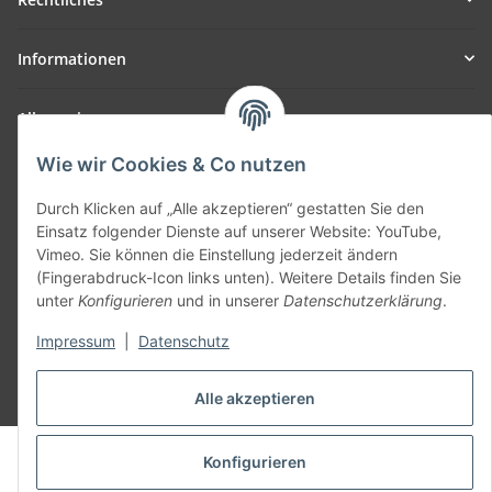
Informationen
Allgemein
Wie wir Cookies & Co nutzen
Teil unseres Netzwerks:
SmoliTec - Safety. Simplified. Worldwide. ( B2B Shop )
Durch Klicken auf „Alle akzeptieren“ gestatten Sie den
Einsatz folgender Dienste auf unserer Website: YouTube,
Vimeo. Sie können die Einstellung jederzeit ändern
Vertrag widerrufen
(Fingerabdruck-Icon links unten). Weitere Details finden Sie
unter
Konfigurieren
und in unserer
Datenschutzerklärung
.
Impressum
|
Datenschutz
* Alle Preise inkl. gesetzlicher USt., zzgl.
Versand
Alle akzeptieren
© voltmaster.de
Konfigurieren
Powered by
JTL-Shop