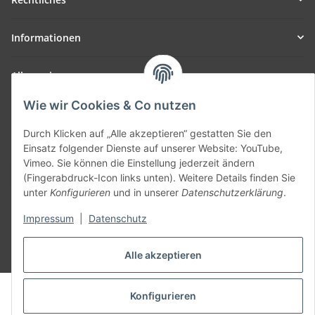
Informationen
Allgemein
Wie wir Cookies & Co nutzen
Teil unseres Netzwerks:
SmoliTec - Safety. Simplified. Worldwide. ( B2B Shop )
Durch Klicken auf „Alle akzeptieren“ gestatten Sie den
Einsatz folgender Dienste auf unserer Website: YouTube,
Vimeo. Sie können die Einstellung jederzeit ändern
Vertrag widerrufen
(Fingerabdruck-Icon links unten). Weitere Details finden Sie
unter
Konfigurieren
und in unserer
Datenschutzerklärung
.
Impressum
|
Datenschutz
* Alle Preise inkl. gesetzlicher USt., zzgl.
Versand
Alle akzeptieren
© voltmaster.de
Konfigurieren
Powered by
JTL-Shop