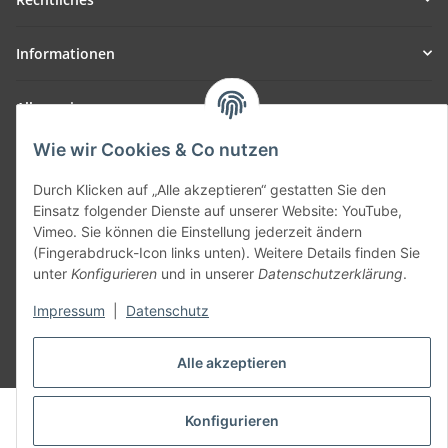
Informationen
Allgemein
Wie wir Cookies & Co nutzen
Teil unseres Netzwerks:
SmoliTec - Safety. Simplified. Worldwide. ( B2B Shop )
Durch Klicken auf „Alle akzeptieren“ gestatten Sie den
Einsatz folgender Dienste auf unserer Website: YouTube,
Vimeo. Sie können die Einstellung jederzeit ändern
Vertrag widerrufen
(Fingerabdruck-Icon links unten). Weitere Details finden Sie
unter
Konfigurieren
und in unserer
Datenschutzerklärung
.
Impressum
|
Datenschutz
* Alle Preise inkl. gesetzlicher USt., zzgl.
Versand
Alle akzeptieren
© voltmaster.de
Konfigurieren
Powered by
JTL-Shop