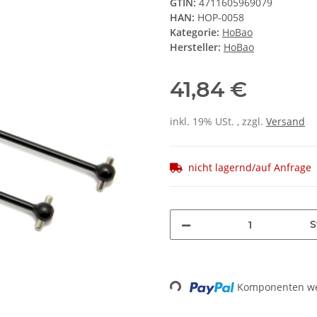
GTIN:
4711605969079
HAN:
HOP-0058
Kategorie:
HoBao
Hersteller:
HoBao
41,84 €
inkl. 19% USt. , zzgl.
Versand
nicht lagernd/auf Anfrage
S
Loading...
Komponenten wer