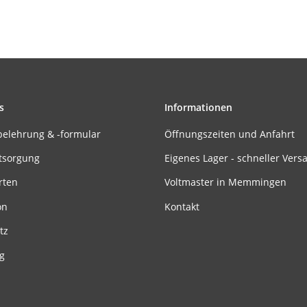
s
Informationen
belehrung & -formular
Öffnungszeiten und Anfahrt
tsorgung
Eigenes Lager - schneller Vers
rten
Voltmaster in Memmingen
on
Kontakt
tz
g