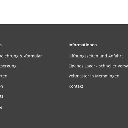
s
Informationen
belehrung & -formular
Öffnungszeiten und Anfahrt
tsorgung
Eigenes Lager - schneller Vers
rten
Voltmaster in Memmingen
on
Kontakt
tz
g