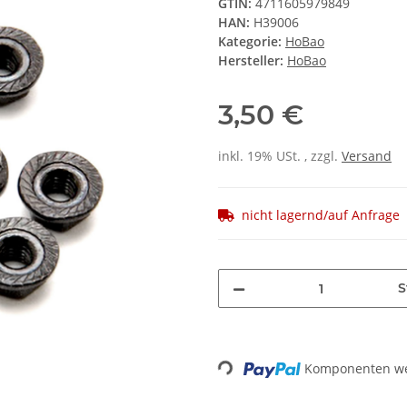
GTIN:
4711605979849
HAN:
H39006
Kategorie:
HoBao
Hersteller:
HoBao
3,50 €
inkl. 19% USt. , zzgl.
Versand
nicht lagernd/auf Anfrage
S
Loading...
Komponenten wer