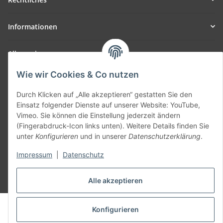
Informationen
Allgemein
Wie wir Cookies & Co nutzen
Teil unseres Netzwerks:
SmoliTec - Safety. Simplified. Worldwide. ( B2B Shop )
Durch Klicken auf „Alle akzeptieren“ gestatten Sie den
Einsatz folgender Dienste auf unserer Website: YouTube,
Vimeo. Sie können die Einstellung jederzeit ändern
Vertrag widerrufen
(Fingerabdruck-Icon links unten). Weitere Details finden Sie
unter
Konfigurieren
und in unserer
Datenschutzerklärung
.
Impressum
|
Datenschutz
* Alle Preise inkl. gesetzlicher USt., zzgl.
Versand
Alle akzeptieren
© voltmaster.de
Konfigurieren
Powered by
JTL-Shop