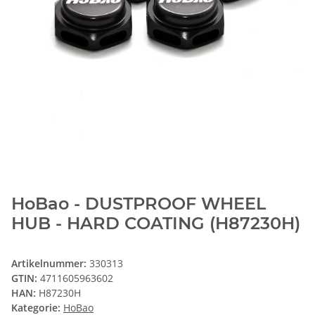
HoBao - DUSTPROOF WHEEL
HUB - HARD COATING (H87230H)
Artikelnummer:
330313
GTIN:
4711605963602
HAN:
H87230H
Kategorie:
HoBao