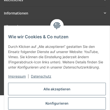
Informationen
Allgemein
Wie wir Cookies & Co nutzen
Teil unseres Netzwerks:
SmoliTec - Safety. Simplified. Worldwide. ( B2B Shop )
Durch Klicken auf „Alle akzeptieren“ gestatten Sie den
Einsatz folgender Dienste auf unserer Website: YouTube,
Vimeo. Sie können die Einstellung jederzeit ändern
Vertrag widerrufen
(Fingerabdruck-Icon links unten). Weitere Details finden Sie
unter
Konfigurieren
und in unserer
Datenschutzerklärung
.
Impressum
|
Datenschutz
* Alle Preise inkl. gesetzlicher USt., zzgl.
Versand
Alle akzeptieren
© voltmaster.de
Konfigurieren
Powered by
JTL-Shop